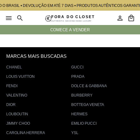
 O BRASIL • DEVOLUÇÃO EM ATÉ 7 DIAS • PRODUTOS AUTÊNTICOS GARANTI
FORA DO CLOSET
Minhas
AUTHENTIC SECOND HAND LUXURY
ACESSÓRIOS
Vendas
COMECE A VENDER
BOLSAS
Pedidos
CALÇADOS
Minha
MARCAS MAIS BUSCADAS
Conta
DESTAQUE
CHANEL
GUCCI
Devoluções
HOME
FDC
LOUIS VUITTON
PRADA
Modificar
Senha
FENDI
DOLCE & GABBANA
INFANTIL
VALENTINO
BURBERRY
Sair
INFLUENCERS
DIOR
BOTTEGA VENETA
JOIAS
LOUBOUTIN
HERMES
MASCULINO
JIMMY CHOO
EMILIO PUCCI
NEW
CAROLINA HERRERA
YSL
IN