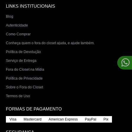
LINKS INSTITUCIONAIS
NUNCA
USADOS
Blog
ROUPAS
Autenticidade
SALE
Como Comprar
Conheça quem o fora do closet ajuda, e ajude também.
MARCAS
Política de Devolução
Serviço de Entrega
Fora do Closet na Mídia
Política de Privacidade
Sobre o Fora do Closet
Termos de Uso
FORMAS DE PAGAMENTO
Visa
Mastercard
American Express
PayPal
Pix